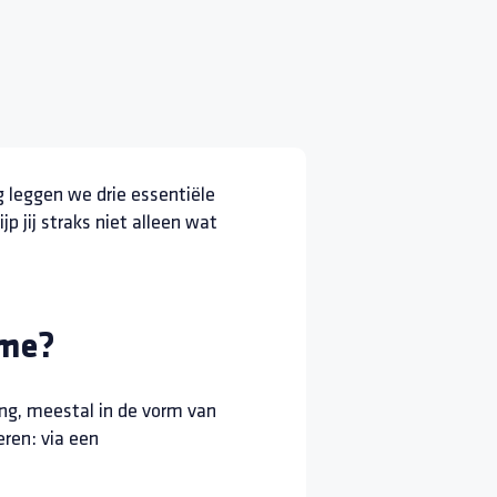
g leggen we drie essentiële
ijp jij straks niet alleen wat
ame?
ng, meestal in de vorm van
eren: via een