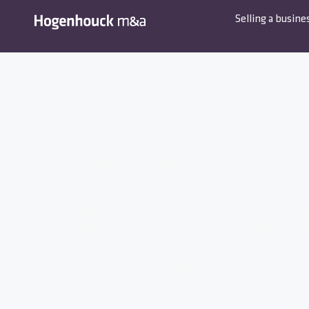
Selling a busine
Definities bij
bedrijfsovernam
eigendom, fusie