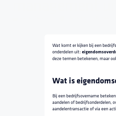
management ui
september 2025
Marketing
Geschr
Wat komt er kijken bij een bedrij
onderdelen uit:
eigendomsoverd
deze termen betekenen, maar oo
Wat is eigendomso
Bij een bedrijfsovername beteke
aandelen of bedrijfsonderdelen, o
aandelentransactie of via een act