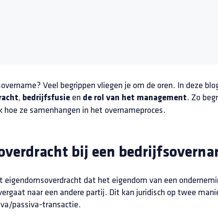
tgelegd
even door:
Romy Gayral
fsovername? Veel begrippen vliegen je om de oren. In deze blo
,
en
. Zo begr
racht
bedrijfsfusie
de rol van het management
k hoe ze samenhangen in het overnameproces.
verdracht bij een bedrijfsovern
nt eigendomsoverdracht dat het eigendom van een ondernemi
vergaat naar een andere partij. Dit kan juridisch op twee mani
iva/passiva-transactie.