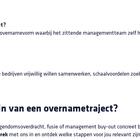
ut?
 overnamevorm waarbij het zittende managementteam zelf he
ee bedrijven vrijwillig willen samenwerken, schaalvoordelen zo
gin van een overnametraject?
eigendomsoverdracht, fusie of management buy-out concreet b
met ons in en ontdek welke stappen voor jou relevant zijn
prek