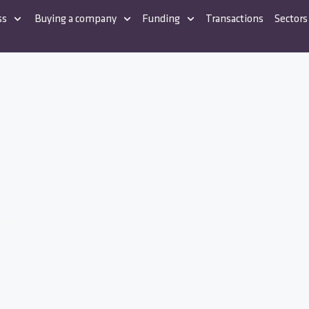
ss
Buying a company
Funding
Transactions
Sectors
e:
 en