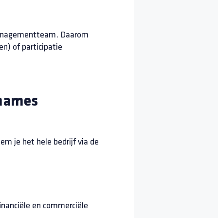
t managementteam. Daarom
n) of participatie
rnames
em je het hele bedrijf via de
financiële en commerciële