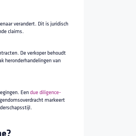
naar verandert. Dit is juridisch
nde claims.
contracten. De verkoper behoudt
aak heronderhandelingen van
rwegingen. Een
due diligence-
 eigendomsoverdracht markeert
derschapsstijl.
me?