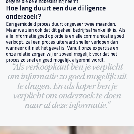
degene die de eindbeslissing neemt.
Hoe lang duurt een due diligence
onderzoek?
Een gemiddeld proces duurt ongeveer twee maanden.
Maar we zien ook dat dit geheel bedrijfsafhankelijk is. Als
alle informatie goed op orde is en alle communicatie goed
verloopt, zal een proces uiteraard sneller verlopen dan
wanneer dit niet het geval is. Vanuit onze expertise en
onze relatie zorgen wij er zoveel mogelijk voor dat het
proces zo snel en goed mogelijk afgerond wordt.
“Als verkoopkant ben je verplicht
om informatie zo goed mogelijk uit
te dragen. En als koper ben je
verplicht om onderzoek te doen
naar al deze informatie."