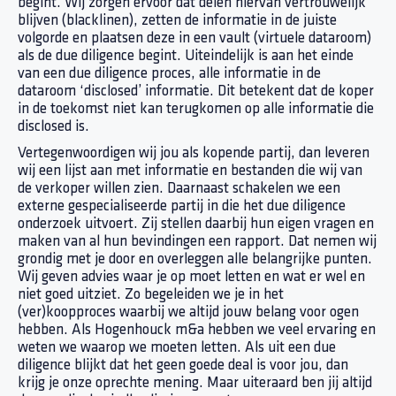
begint. Wij zorgen ervoor dat delen hiervan vertrouwelijk
blijven (blacklinen), zetten de informatie in de juiste
volgorde en plaatsen deze in een vault (virtuele dataroom)
als de due diligence begint. Uiteindelijk is aan het einde
van een due diligence proces, alle informatie in de
dataroom ‘disclosed’ informatie. Dit betekent dat de koper
in de toekomst niet kan terugkomen op alle informatie die
disclosed is.
Vertegenwoordigen wij jou als kopende partij, dan leveren
wij een lijst aan met informatie en bestanden die wij van
de verkoper willen zien. Daarnaast schakelen we een
externe gespecialiseerde partij in die het due diligence
onderzoek uitvoert. Zij stellen daarbij hun eigen vragen en
maken van al hun bevindingen een rapport. Dat nemen wij
grondig met je door en overleggen alle belangrijke punten.
Wij geven advies waar je op moet letten en wat er wel en
niet goed uitziet. Zo begeleiden we je in het
(ver)koopproces waarbij we altijd jouw belang voor ogen
hebben. Als Hogenhouck m&a hebben we veel ervaring en
weten we waarop we moeten letten. Als uit een due
diligence blijkt dat het geen goede deal is voor jou, dan
krijg je onze oprechte mening. Maar uiteraard ben jij altijd