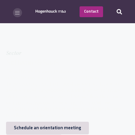
Contact
Sector
Software & SaaS
De Software en SaaS sector richt zich op het
ondersteunen van processen met software.
Tegenwoordig wordt dit vooral via een ‘software-as-
service model aangeboden, waarin klanten software
niet meer afnemen als een (tijdelijke) licentie maar als
een volwaardige dienstverlening. Dit model biedt
flexibiliteit, schaalbaarheid en kostenefficiëntie voor
bedrijven van alle groottes.
Schedule an orientation meeting