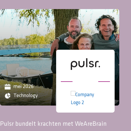
april 2026
Sell side
Technology
Sale
Rvados zet volgende groeifase in met