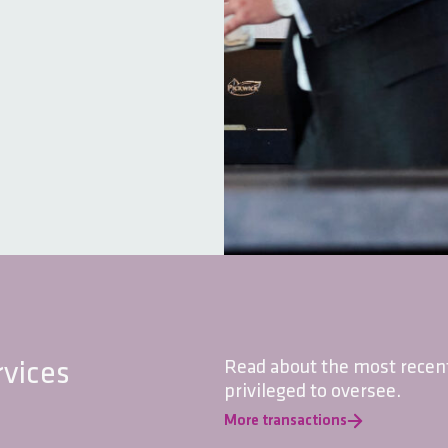
rvices
Read about the most recent
privileged to oversee.
More transactions