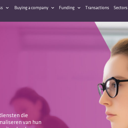
ss
Buying a company
Funding
Transactions
Sectors
diensten die
maliseren van hun