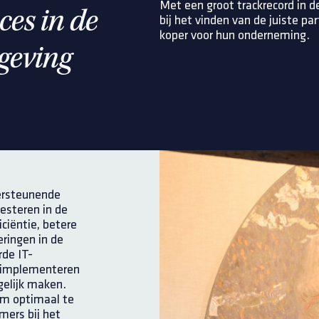
Met een groot trackrecord in
cces in de
bij het vinden van de juiste par
koper voor hun onderneming.
geving
dersteunende
vesteren in de
ciëntie, betere
eringen in de
de IT-
n implementeren
gelijk maken.
m optimaal te
mers bij het