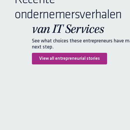
Recente
ondernemersverhalen
van IT Services
See what choices these entrepreneurs have ma
next step.
View all entrepreneurial stories
er Ende on
Rob Smit on the sale 
iRent
de, CEO
Rob Smit