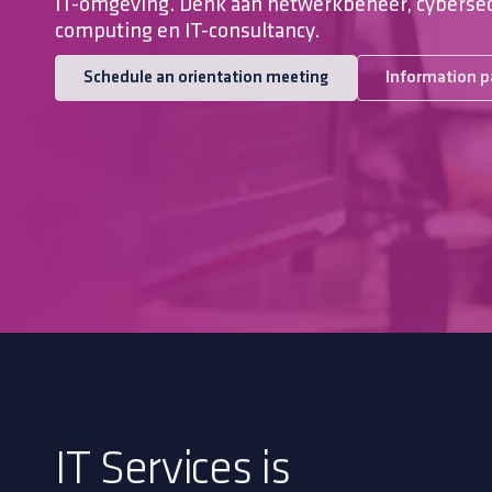
IT-omgeving. Denk aan netwerkbeheer, cybersecu
computing en IT-consultancy.
Schedule an orientation meeting
Information p
IT Services is