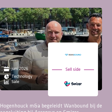
mei 2026
Technology
Pulsr bundelt krachten met WeAreBrain