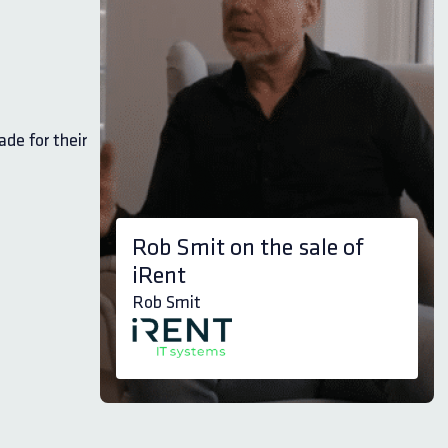
de for their
of
Johan van de Pol on the
growth and sale of Hipex
Johan van de Pol