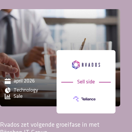
april 2026
Sell side
Technology
Sale
DUVAK zet volgende stap met aansluiting