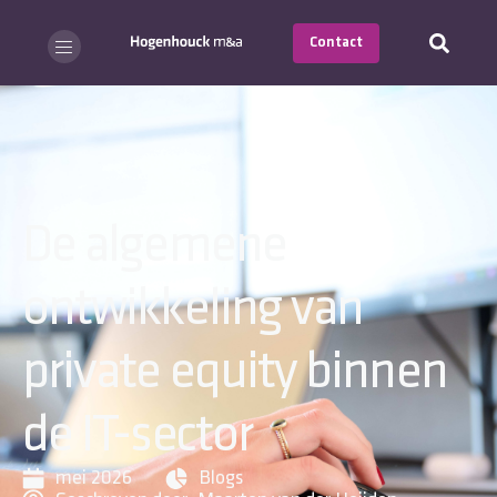
Contact
De algemene
ontwikkeling van
private equity binnen
de IT-sector
mei 2026
Blogs