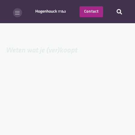
Contact
Weten wat je (ver)koopt
Due diligence
Een due diligence onderzoek vindt plaats bij een
bedrijfsovername en beoordeelt de geloofwaardigheid
van een onderneming. In dit boekenonderzoek wordt
zorgvuldig gekeken of de onderneming de koopprijs
waard is en wat voor risico’s aan de voorgenomen
overname van de onderneming zijn verbonden. Het due
diligence onderzoek bestaat onder andere uit financiële,
technische, fiscale, juridische en economische aspecten
die een volledig overzicht geeft van alle gegevens en
cijfers van een onderneming. Onderschat het due
diligence proces niet.