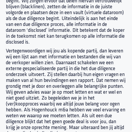
begint. Wij zorgen ervoor dat delen hiervan vertrouwelijk
blijven (blacklinen), zetten de informatie in de juiste
volgorde en plaatsen deze in een vault (virtuele dataroom)
als de due diligence begint. Uiteindelijk is aan het einde
van een due diligence proces, alle informatie in de
dataroom ‘disclosed’ informatie. Dit betekent dat de koper
in de toekomst niet kan terugkomen op alle informatie die
disclosed is.
Vertegenwoordigen wij jou als kopende partij, dan leveren
wij een lijst aan met informatie en bestanden die wij van
de verkoper willen zien. Daarnaast schakelen we een
externe gespecialiseerde partij in die het due diligence
onderzoek uitvoert. Zij stellen daarbij hun eigen vragen en
maken van al hun bevindingen een rapport. Dat nemen wij
grondig met je door en overleggen alle belangrijke punten.
Wij geven advies waar je op moet letten en wat er wel en
niet goed uitziet. Zo begeleiden we je in het
(ver)koopproces waarbij we altijd jouw belang voor ogen
hebben. Als Hogenhouck m&a hebben we veel ervaring en
weten we waarop we moeten letten. Als uit een due
diligence blijkt dat het geen goede deal is voor jou, dan
krijg je onze oprechte mening. Maar uiteraard ben jij altijd