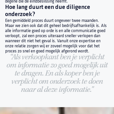
degene die de eindbeslissing neemt.
Hoe lang duurt een due diligence
onderzoek?
Een gemiddeld proces duurt ongeveer twee maanden.
Maar we zien ook dat dit geheel bedrijfsafhankelijk is. Als
alle informatie goed op orde is en alle communicatie goed
verloopt, zal een proces uiteraard sneller verlopen dan
wanneer dit niet het geval is. Vanuit onze expertise en
onze relatie zorgen wij er zoveel mogelijk voor dat het
proces zo snel en goed mogelijk afgerond wordt.
“Als verkoopkant ben je verplicht
om informatie zo goed mogelijk uit
te dragen. En als koper ben je
verplicht om onderzoek te doen
naar al deze informatie."