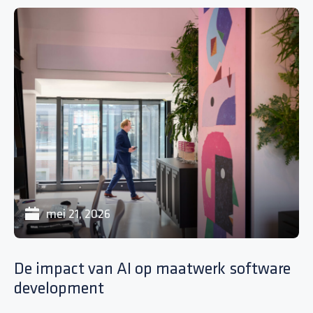
mei 21, 2026
De impact van AI op maatwerk software
D
development
eq