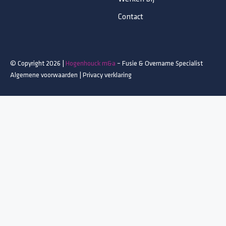
Contact
© Copyright 2026 |
Hogenhouck m&a
– Fusie & Overname Specialist
Algemene voorwaarden
|
Privacy verklaring