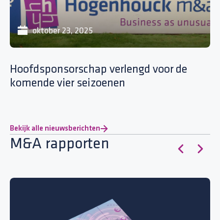
oktober 23, 2025
Hoofdsponsorschap verlengd voor de
E
komende vier seizoenen
Bekijk alle nieuwsberichten
M&A rapporten