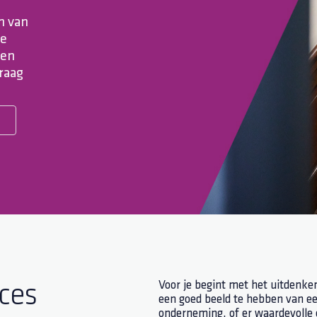
n van
je
gen
raag
Voor je begint met het uitdenken
ces
een goed beeld te hebben van ee
onderneming, of er waardevolle 