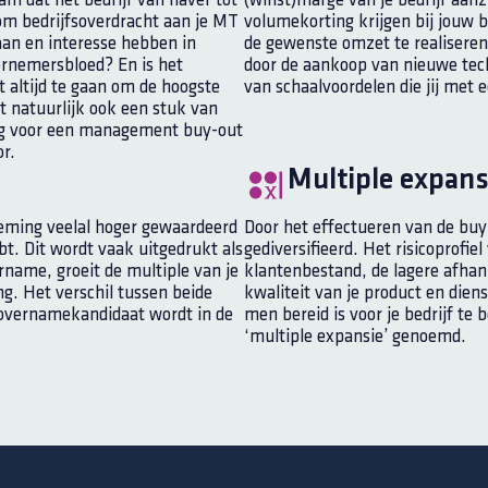
 dat het bedrijf van haver tot
(winst)marge van je bedrijf aan
om bedrijfsoverdracht aan je MT
volumekorting krijgen bij jouw 
aan en interesse hebben in
de gewenste omzet te realiseren,
rnemersbloed? En is het
door de aankoop van nieuwe tech
t altijd te gaan om de hoogste
van schaalvoordelen die jij met 
ilt natuurlijk ook een stuk van
ng voor een management buy-out
or.
Multiple expans
rneming veelal hoger gewaardeerd
Door het effectueren van de buy 
t. Dit wordt vaak uitgedrukt als
gediversifieerd. Het risicoprofie
rname, groeit de multiple van je
klantenbestand, de lagere afha
. Het verschil tussen beide
kwaliteit van je product en diens
overnamekandidaat wordt in de
men bereid is voor je bedrijf te 
‘multiple expansie’ genoemd.