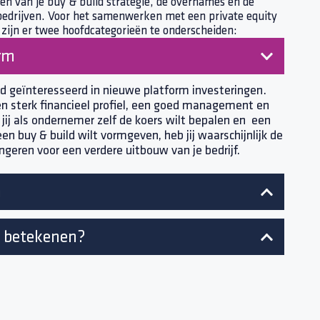
en van je buy & build strategie, de overnames en de
bedrijven. Voor het samenwerken met een private equity
e zijn er twee hoofdcategorieën te onderscheiden:
orm
tijd geïnteresseerd in nieuwe platform investeringen.
n sterk financieel profiel, een goed management en
 jij als ondernemer zelf de koers wilt bepalen en een
een buy & build wilt vormgeven, heb jij waarschijnlijk de
ngeren voor een verdere uitbouw van je bedrijf.
n
e betekenen?