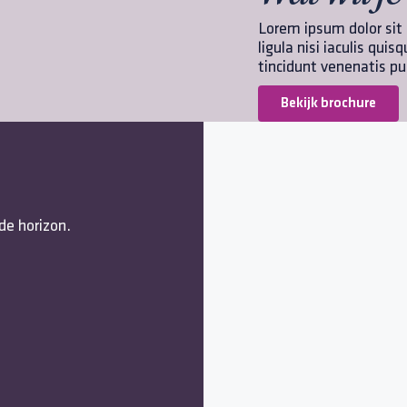
Lorem ipsum dolor sit
ligula nisi iaculis quis
tincidunt venenatis pu
Bekijk brochure
de horizon.