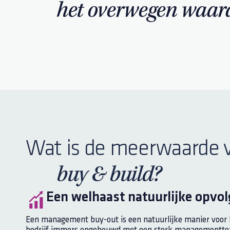
het overwegen waar
Wat is de meerwaarde 
buy & build?
Een welhaast natuurlijke opvol
Een management buy-out is een natuurlijke manier voor be