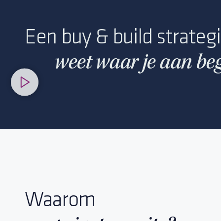
Een buy & build strateg
weet waar je aan beg
Waarom