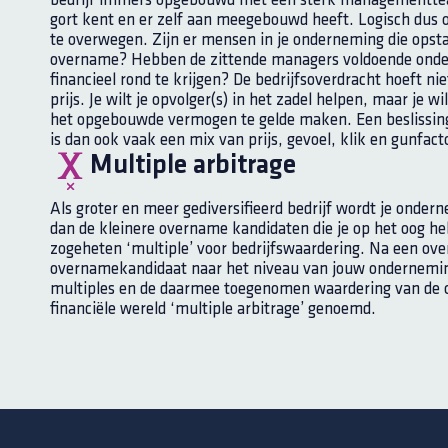
bedrijf immers opgebouwd met een sterk managementteam
gort kent en er zelf aan meegebouwd heeft. Logisch dus 
te overwegen. Zijn er mensen in je onderneming die opst
overname? Hebben de zittende managers voldoende onde
financieel rond te krijgen? De bedrijfsoverdracht hoeft nie
prijs. Je wilt je opvolger(s) in het zadel helpen, maar je w
het opgebouwde vermogen te gelde maken. Een beslissi
is dan ook vaak een mix van prijs, gevoel, klik en gunfact
Multiple arbitrage
Als groter en meer gediversifieerd bedrijf wordt je onde
dan de kleinere overname kandidaten die je op het oog heb
zogeheten ‘multiple’ voor bedrijfswaardering. Na een ove
overnamekandidaat naar het niveau van jouw onderneming
multiples en de daarmee toegenomen waardering van de 
financiële wereld ‘multiple arbitrage’ genoemd.