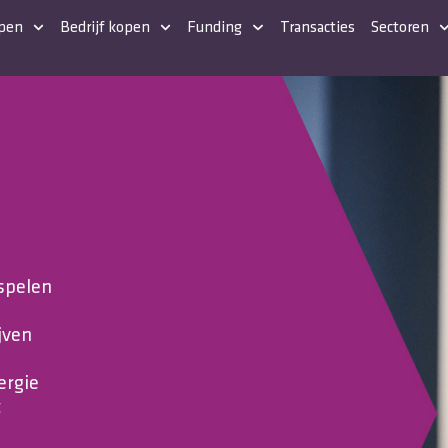
open
Bedrijf kopen
Funding
Transacties
Sectoren
 spelen
jven
ergie
t