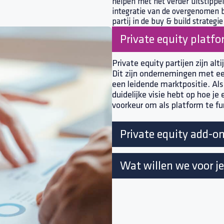
helpen met het verder uitstippel
integratie van de overgenomen 
partij in de buy & build strategi
Private equity platf
Private equity partijen zijn al
Dit zijn ondernemingen met ee
een leidende marktpositie. Als
duidelijke visie hebt op hoe je 
voorkeur om als platform te fu
Private equity add-o
Wat willen we voor j