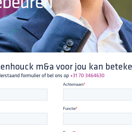
ebeuren
enhouck m&a voor jou kan betek
rstaand formulier of bel ons op
+31 70 3464630