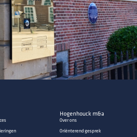
Hogenhouck m&a
ces
Over ons
ieringen
Oriënterend gesprek