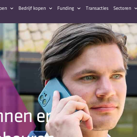
open
Bedrijf kopen
Funding
Transacties
Sectoren
unnen er