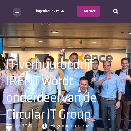
Contact
IT-verhuurbedrijf
IRENT wordt
onderdeel van de
Circular IT Group
juli 2022
Hogenhouck nieuws