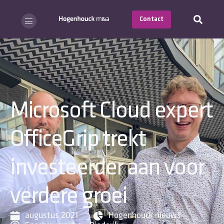
Contact
Microsoft Cloud expert
OfficeGrip trekt
investeerder aan voor
verdere groei
augustus 2021
Hogenhouck nieuws