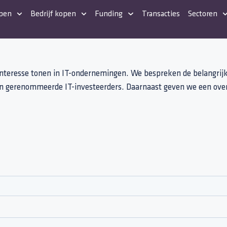
open
Bedrijf kopen
Funding
Transacties
Sectoren
interesse tonen in IT-ondernemingen. We bespreken de belangrijks
 van gerenommeerde IT-investeerders. Daarnaast geven we een ove