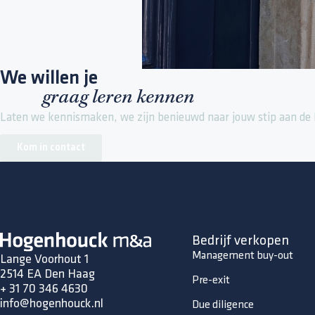
We willen je
graag leren kennen
Laten we kennismaken, we zijn benieuwd naar jouw stip aan de 
Kom in contact
Bedrijf verkopen
Management buy-out
Lange Voorhout 1
2514 EA Den Haag
Pre-exit
+ 31 70 346 4630
info@hogenhouck.nl
Due diligence