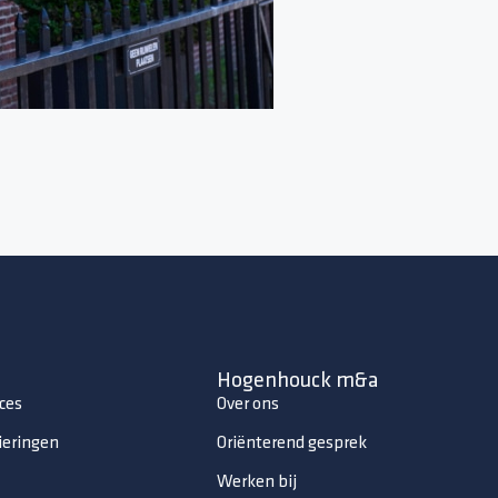
Hogenhouck m&a
ces
Over ons
ieringen
Oriënterend gesprek
Werken bij