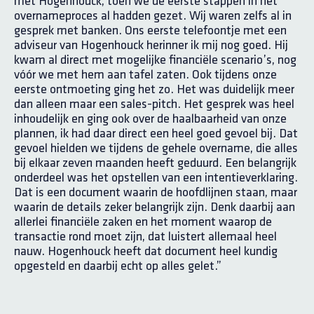
met Hogenhouck, toen we de eerste stappen in het
overnameproces al hadden gezet. Wij waren zelfs al in
gesprek met banken. Ons eerste telefoontje met een
adviseur van Hogenhouck herinner ik mij nog goed. Hij
kwam al direct met mogelijke financiële scenario’s, nog
vóór we met hem aan tafel zaten. Ook tijdens onze
eerste ontmoeting ging het zo. Het was duidelijk meer
dan alleen maar een sales-pitch. Het gesprek was heel
inhoudelijk en ging ook over de haalbaarheid van onze
plannen, ik had daar direct een heel goed gevoel bij. Dat
gevoel hielden we tijdens de gehele overname, die alles
bij elkaar zeven maanden heeft geduurd. Een belangrijk
onderdeel was het opstellen van een intentieverklaring.
Dat is een document waarin de hoofdlijnen staan, maar
waarin de details zeker belangrijk zijn. Denk daarbij aan
allerlei financiële zaken en het moment waarop de
transactie rond moet zijn, dat luistert allemaal heel
nauw. Hogenhouck heeft dat document heel kundig
opgesteld en daarbij echt op alles gelet.”