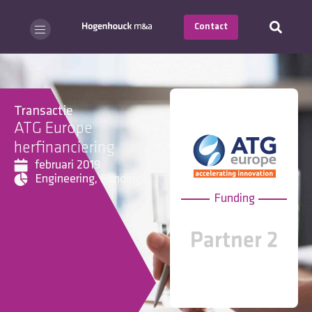
Contact
Transactie
ATG Europe
herfinanciering
februari 2019
Engineering
,
Funding
Funding