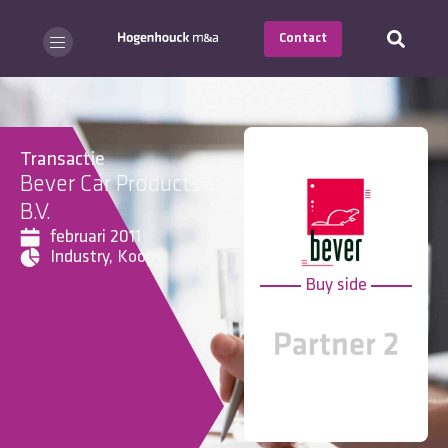
Contact
Transactie
Bever Car Products
B.V.
februari 2011
Industry
,
Koop
Buy side