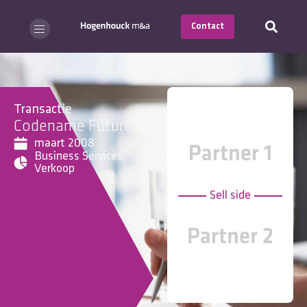
Contact
Transactie
Codename Future
maart 2008
Business Services
,
Verkoop
Sell side