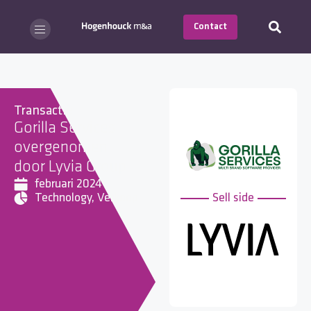
Contact
Transactie
Gorilla Services
overgenomen
door Lyvia Group
februari 2024
Technology
,
Verkoop
Sell side