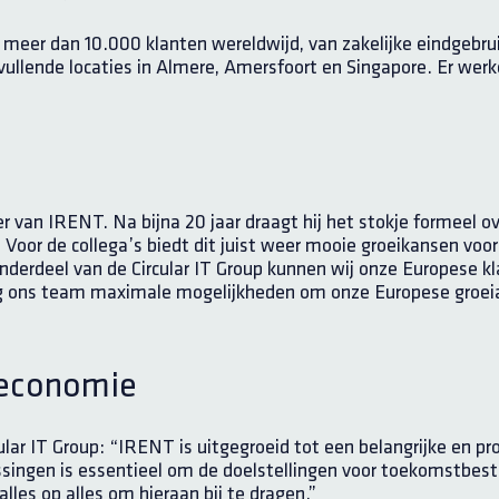
meer dan 10.000 klanten wereldwijd, van zakelijke eindgebru
llende locaties in Almere, Amersfoort en Singapore. Er werke
van IRENT. Na bijna 20 jaar draagt hij het stokje formeel ove
k. Voor de collega’s biedt dit juist weer mooie groeikansen v
derdeel van de Circular IT Group kunnen wij onze Europese klan
g ons team maximale mogelijkheden om onze Europese groeiam
 economie
ar IT Group: “IRENT is uitgegroeid tot een belangrijke en prof
lossingen is essentieel om de doelstellingen voor toekomstbest
lles op alles om hieraan bij te dragen.”