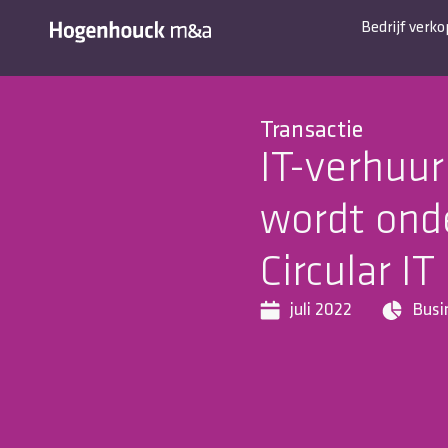
Bedrijf verk
Transactie
IT-verhuur
wordt ond
Circular I
juli 2022
Busi