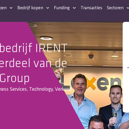
open
Bedrijf kopen
Funding
Transacties
Sectoren
bedrijf IRENT
erdeel van de
T Group
ness Services
,
Technology
,
Verkoop