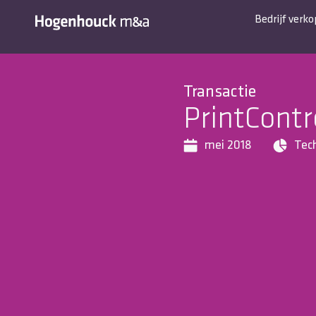
Bedrijf verk
Transactie
PrintContr
mei 2018
Tec