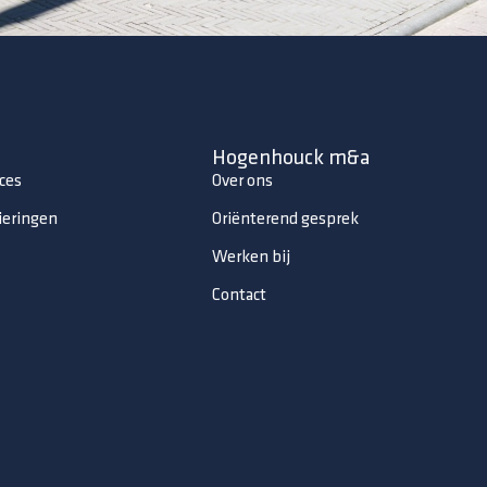
Hogenhouck m&a
ces
Over ons
ieringen
Oriënterend gesprek
Werken bij
Contact