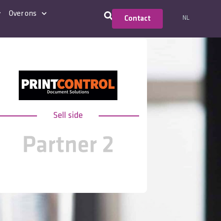
Over ons
NL
Contact
Sell side