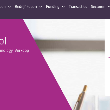
open
Bedrijf kopen
Funding
Transacties
Sectoren
ol
hnology
,
Verkoop