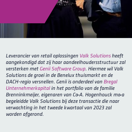
Leverancier van retail oplossingen
Valk Solutions
heeft
aangekondigd dat zij haar aandeelhoudersstructuur zal
versterken met
Genii Software Group
. Hiermee wil Valk
Solutions de groei in de Benelux thuismarkt en de
DACH-regio versnellen. Genii is onderdeel van
Bregal
Unternehmerkapital
in het portfolio van de familie
Brenninkmeijer, eigenaren van C&A. Hogenhouck m&a
begeleidde Valk Solutions bij deze transactie die naar
verwachting in het tweede kwartaal van 2023 zal
worden afgerond.