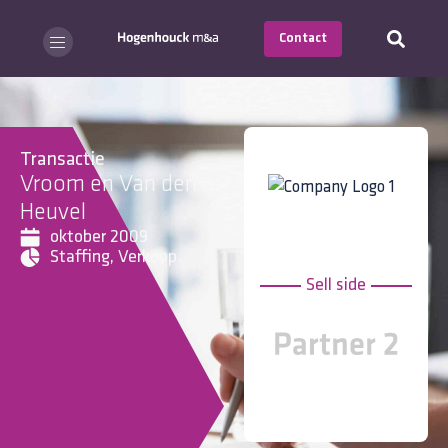
Contact
Transactie
Vroom en Van den
Heuvel
oktober 2009
Staffing
,
Verkoop
Sell side