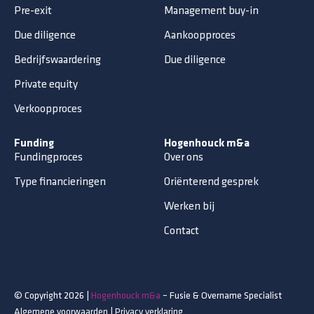
Pre-exit
Management buy-in
Due diligence
Aankoopproces
Bedrijfswaardering
Due diligence
Private equity
Verkoopproces
Funding
Hogenhouck m&a
Fundingproces
Over ons
Type financieringen
Oriënterend gesprek
Werken bij
Contact
© Copyright 2026 |
Hogenhouck m&a
– Fusie & Overname Specialist
Algemene voorwaarden
|
Privacy verklaring