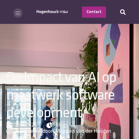
Contact
De impact van AI op
maatwerk software
development
mei 2026
Blogs
Geschreven door:
Maarten van der Heijden