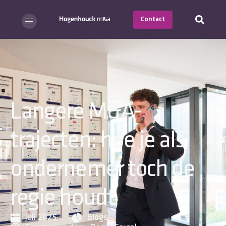
Contact
Langere M&A-
trajecten: hoe je als
ondernemer toch de
regie houdt
juli 2025
Blogs