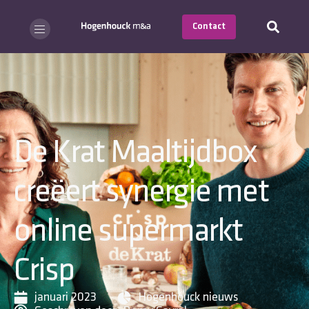
Contact
De Krat Maaltijdbox
creëert synergie met
online supermarkt
Crisp
januari 2023
Hogenhouck nieuws