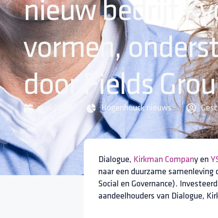
nieuw bedrijf Ky
vormen, onders
door Fields Gro
mei 2023
Hogenhouck nieuws
Gesc
Dialogue,
Kirkman Compan
y en
Y
naar een duurzame samenleving d
Social en Governance). Investeer
aandeelhouders van Dialogue, Kir