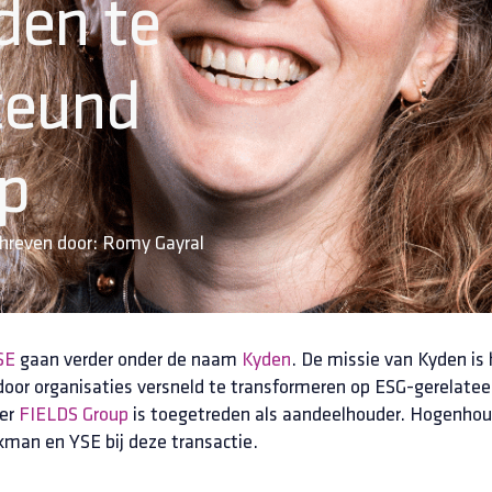
den te
teund
up
hreven door:
Romy Gayral
SE
gaan verder onder de naam
Kyden
. De missie van Kyden is 
oor organisaties versneld te transformeren op ESG-gerelatee
der
FIELDS Group
is toegetreden als aandeelhouder. Hogenho
kman en YSE bij deze transactie.