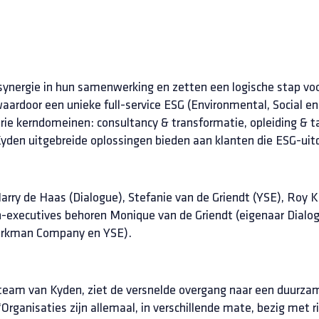
 synergie in hun samenwerking en zetten een logische stap vo
ardoor een unieke full-service ESG (Environmental, Social en
drie kerndomeinen: consultancy & transformatie, opleiding & t
den uitgebreide oplossingen bieden aan klanten die ESG-uit
arry de Haas (Dialogue), Stefanie van de Griendt (YSE), Roy
on-executives behoren Monique van de Griendt (eigenaar Dialog
irkman Company en YSE).
ieteam van Kyden, ziet de versnelde overgang naar een duurz
 “Organisaties zijn allemaal, in verschillende mate, bezig met r