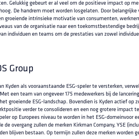
ten. Gelukkig gebeurt er al veel om de positieve impact op me
og. De handrem moet worden losgelaten. Door belangrijke ve
en groeiende intrinsieke motivatie van consumenten, werkne
niveaus van de organisatie naar een toekomstbestendige bedrij
an individuen en teams om de prestaties van zowel individuel
DS Group
 van Kyden als vooraanstaande ESG-speler te versterken, verw
Met een team van ongeveer 175 medewerkers bij de lancering, 
n het groeiende ESG-landschap. Bovendien is Kyden actief op z
tpositie verder te consolideren en een nog grotere impact te r
eler op Europees niveau te worden in het ESG-domeinvoor ee
 de overgang zullen de merken Kirkman Company, YSE (inclus
den blijven bestaan. Op termijn zullen deze merken worden g