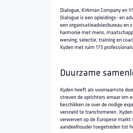
Dialogue, Kirkman Company en YS
Dialogue is een opleidings- en adv
een organisatieadviesbureau en st
harmonie met mens, maatschappij 
werving, selectie, training en co
Kyden met ruim 175 professionals
Duurzame samenl
Kyden heeft als voornaamste doel
streven de oprichters ernaar om 
beschikken ze over de nodige exp
versneld te transformeren. Kyden
verwerven op de Europese markt d
aandeelhouder toegetreden tot het