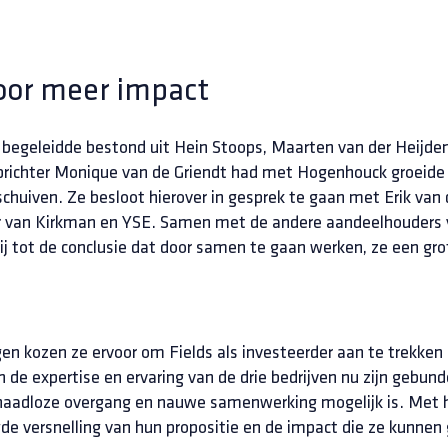
oor meer impact
geleidde bestond uit Hein Stoops, Maarten van der Heijden 
 oprichter Monique van de Griendt had met Hogenhouck groeide
chuiven. Ze besloot hierover in gesprek te gaan met Erik van d
 van Kirkman en YSE. Samen met de andere aandeelhouders 
j tot de conclusie dat door samen te gaan werken, ze een gr
en kozen ze ervoor om Fields als investeerder aan te trekken a
n de expertise en ervaring van de drie bedrijven nu zijn geb
n naadloze overgang en nauwe samenwerking mogelijk is. Met 
e versnelling van hun propositie en de impact die ze kunnen 