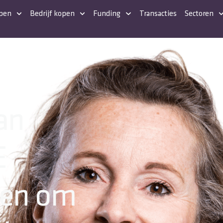
open
Bedrijf kopen
Funding
Transacties
Sectoren
an
E
ten om