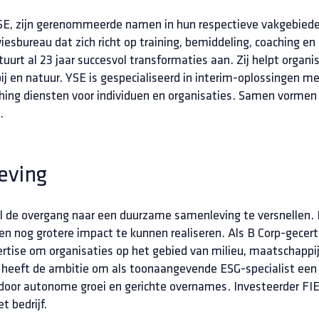
E, zijn gerenommeerde namen in hun respectieve vakgebiede
iesbureau dat zich richt op training, bemiddeling, coaching en
uurt al 23 jaar succesvol transformaties aan. Zij helpt organi
en natuur. YSE is gespecialiseerd in interim-oplossingen met
aching diensten voor individuen en organisaties. Samen vormen
.
eving
 de overgang naar een duurzame samenleving te versnellen. 
een nog grotere impact te kunnen realiseren. Als B Corp-gecer
ertise om organisaties op het gebied van milieu, maatschappi
 heeft de ambitie om als toonaangevende ESG-specialist een 
oor autonome groei en gerichte overnames. Investeerder FIE
 bedrijf.