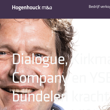
Bedrijf verk
Dialogue, Kirkm
Company en YS
bundelen krach