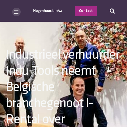
Contact
Industrieel verhuurder
Indu-Tools neemt
Belgische
branchegenoot I-
Rental over