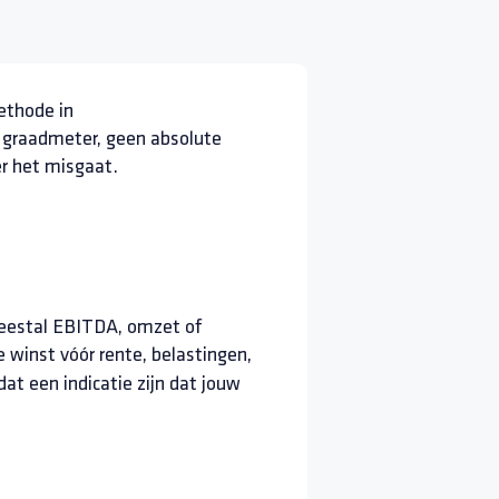
methode in
e graadmeter, geen absolute
er het misgaat.
meestal EBITDA, omzet of
 winst vóór rente, belastingen,
dat een indicatie zijn dat jouw