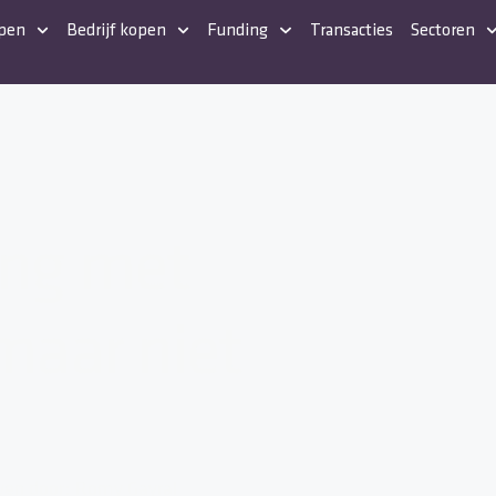
open
Bedrijf kopen
Funding
Transacties
Sectoren
ing met
 maar niet
ven door:
Romy Gayral