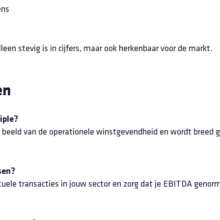
ens
leen stevig is in cijfers, maar ook herkenbaar voor de markt.
en
iple?
 beeld van de operationele winstgevendheid en wordt breed g
sen?
ctuele transacties in jouw sector en zorg dat je EBITDA genorm