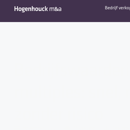
Bedrijf verk
Bedrijfswaarder
multiples: snel,
zonder risico
november 2025
Marketing
Geschre