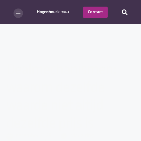
Contact
Dealmechanismen:
waarom dezelfde
waarde niet altijd
dezelfde prijs is
december 2025
Marketing