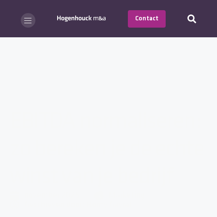
Contact
EBITDA normaliseren:
zo bereken je de echte
winst van je bedrijf
november 2025
Marketing
Geschreven door:
Romy Gayral