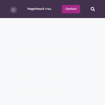
Contact
Stappenplan: Hoe
bereken je de
bedrijfswaarde van
jouw IT-bedrijf?
april 2025
Marketing