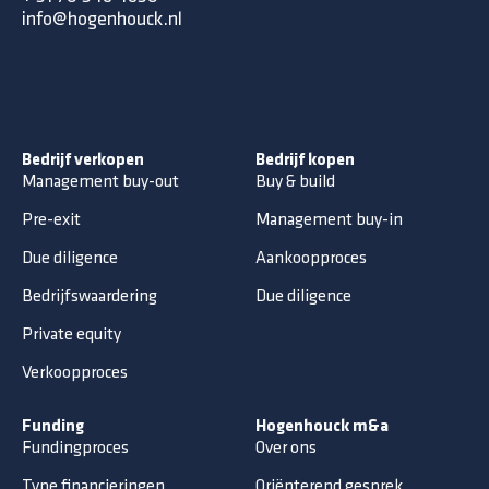
info@hogenhouck.nl
Bedrijf verkopen
Bedrijf kopen
Management buy-out
Buy & build
Pre-exit
Management buy-in
Due diligence
Aankoopproces
Bedrijfswaardering
Due diligence
Private equity
Verkoopproces
Funding
Hogenhouck m&a
Fundingproces
Over ons
Type financieringen
Oriënterend gesprek