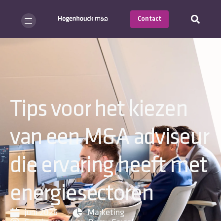
Contact
Tips voor het kiezen
van een M&A adviseur
die ervaring heeft met
energiesectoren
juni 2026
Marketing