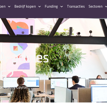
open
Bedrijf kopen
Funding
Transacties
Sectoren
A-advies
26?
or:
Romy Gayral