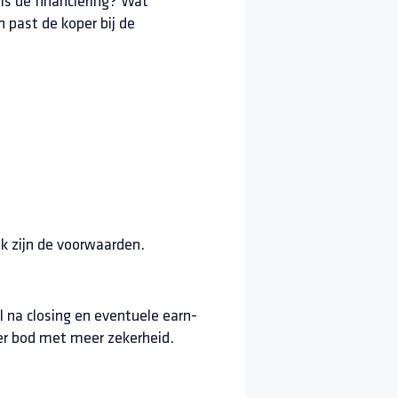
is de financiering? Wat
n past de koper bij de
jk zijn de voorwaarden.
l na closing en eventuele earn-
er bod met meer zekerheid.