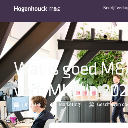
Bedrijf verk
Wat is goed M&
voor MKB in 20
juni 2026
Marketing
Geschreven do