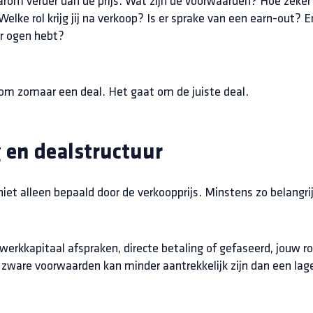
rom verder dan de prijs. Wat zijn de voorwaarden? Hoe zeker 
ke rol krijg jij na verkoop? Is er sprake van een earn-out? E
oor ogen hebt?
t om zomaar een deal. Het gaat om de juiste deal.
 en dealstructuur
niet alleen bepaald door de verkoopprijs. Minstens zo belangri
werkkapitaal afspraken, directe betaling of gefaseerd, jouw ro
zware voorwaarden kan minder aantrekkelijk zijn dan een lag