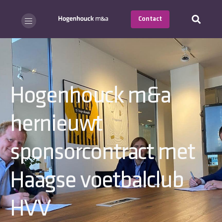
Contact
Hogenhouck m&a
hernieuwt
sponsorcontract met
Haagse voetbalclub
HVV