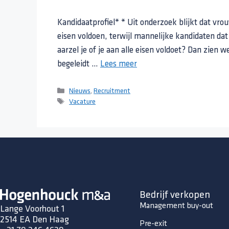
Kandidaatprofiel* * Uit onderzoek blijkt dat vro
eisen voldoen, terwijl mannelijke kandidaten dat 
aarzel je of je aan alle eisen voldoet? Dan zien w
begeleidt …
Lees meer
Nieuws
,
Recruitment
Vacature
Bedrijf verkopen
Management buy-out
Lange Voorhout 1
2514 EA Den Haag
Pre-exit