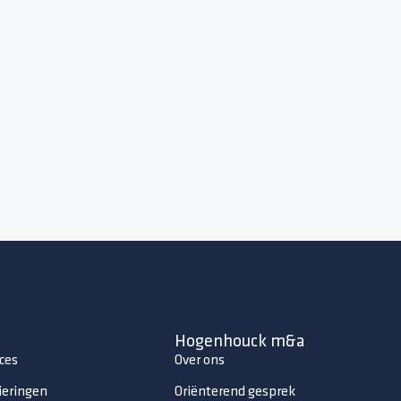
Hogenhouck m&a
ces
Over ons
ieringen
Oriënterend gesprek