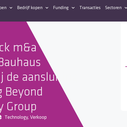
open
Bedrijf kopen
Funding
Transacties
Sectoren
ck m&a
 Bauhaus
ij de aansluiting
ng Beyond
y Group
Technology
,
Verkoop