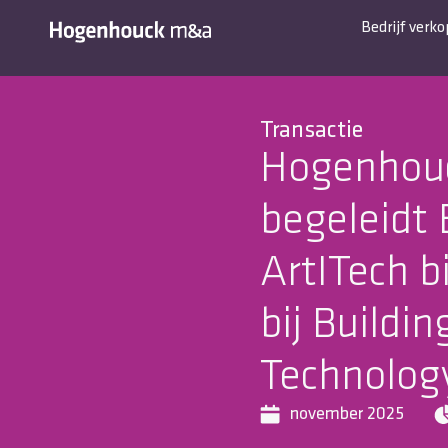
Bedrijf verk
Transactie
Hogenhou
begeleidt
ArtITech b
bij Buildi
Technolog
november 2025