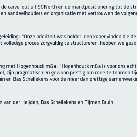
 de carve-out uit 90North en de marktpositionering tot de s
onden aandeelhouders en organisatie met vertrouwen de volgen
eleiding: “Onze prioriteit was helder: een koper vinden die d
et volledige proces zorgvuldig te structureren, hebben we gez
ing met Hogenhouck m&a: “
Hogenhouck m&a is voor ons echt
n snel, zijn pragmatisch en gewoon prettig om mee te teamen t
ruin en Bas Schellekens voor de meer dan prettige samenwerki
n van der Heijden, Bas Schellekens en Tijmen Bruin.