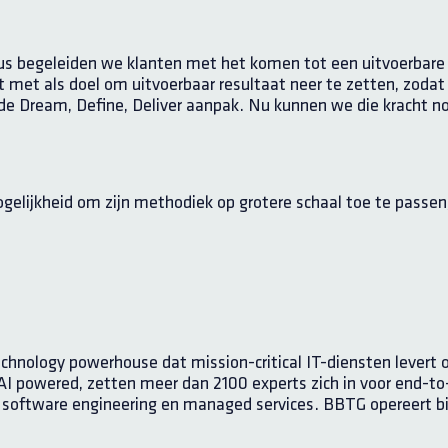
s begeleiden we klanten met het komen tot een uitvoerbare s
Dit met als doel om uitvoerbaar resultaat neer te zetten, zodat
rde Dream, Define, Deliver aanpak. Nu kunnen we die kracht 
gelijkheid om zijn methodiek op grotere schaal toe te passen
echnology powerhouse dat mission-critical IT-diensten lever
I powered, zetten meer dan 2100 experts zich in voor end-to
AI, software engineering en managed services. BBTG opereert bi