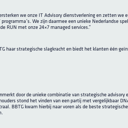
rsterken we onze IT Advisory dienstverlening en zetten we e
 programma’s. We zijn daarmee een unieke Nederlandse spele
n in de RUN met onze 24×7 managed services.”
 haar strategische slagkracht en biedt het klanten één geïn
erkt door de unieke combinatie van strategische advisory e
houders stond het vinden van een partij met vergelijkbaar DNA
raal. BBTG kwam hierbij naar voren als de beste strategisch
n.