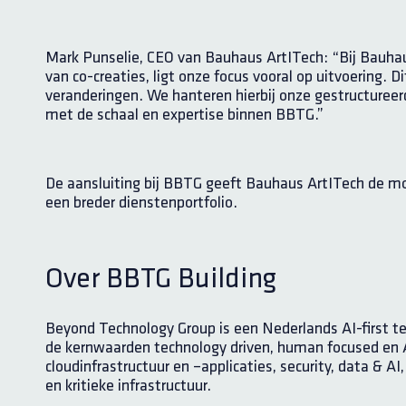
Mark Punselie, CEO van Bauhaus ArtITech: “Bij Bauhau
van co-creaties, ligt onze focus vooral op uitvoering. 
veranderingen. We hanteren hierbij onze gestructuree
met de schaal en expertise binnen BBTG.”
De aansluiting bij BBTG geeft Bauhaus ArtITech de mo
een breder dienstenportfolio.
Over BBTG Building
Beyond Technology Group is een Nederlands AI-first t
de kernwaarden technology driven, human focused en A
cloudinfrastructuur en –applicaties, security, data & 
en kritieke infrastructuur.