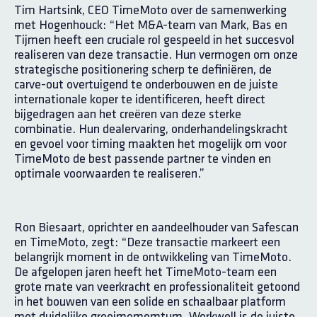
Tim Hartsink, CEO TimeMoto over de samenwerking
met Hogenhouck: “Het M&A-team van Mark, Bas en
Tijmen heeft een cruciale rol gespeeld in het succesvol
realiseren van deze transactie. Hun vermogen om onze
strategische positionering scherp te definiëren, de
carve-out overtuigend te onderbouwen en de juiste
internationale koper te identificeren, heeft direct
bijgedragen aan het creëren van deze sterke
combinatie. Hun dealervaring, onderhandelingskracht
en gevoel voor timing maakten het mogelijk om voor
TimeMoto de best passende partner te vinden en
optimale voorwaarden te realiseren.”
Ron Biesaart, oprichter en aandeelhouder van Safescan
en TimeMoto, zegt: “Deze transactie markeert een
belangrijk moment in de ontwikkeling van TimeMoto.
De afgelopen jaren heeft het TimeMoto-team een
grote mate van veerkracht en professionaliteit getoond
in het bouwen van een solide en schaalbaar platform
met duidelijke groei­momemtum. Workwell is de juiste