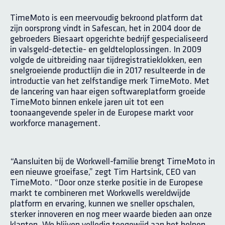
TimeMoto is een meervoudig bekroond platform dat
zijn oorsprong vindt in Safescan, het in 2004 door de
gebroeders Biesaart opgerichte bedrijf gespecialiseerd
in valsgeld-detectie- en geldteloplossingen. In 2009
volgde de uitbreiding naar tijdregistratieklokken, een
snelgroeiende productlijn die in 2017 resulteerde in de
introductie van het zelfstandige merk TimeMoto. Met
de lancering van haar eigen softwareplatform groeide
TimeMoto binnen enkele jaren uit tot een
toonaangevende speler in de Europese markt voor
workforce management.
“Aansluiten bij de Workwell-familie brengt TimeMoto in
een nieuwe groeifase,” zegt Tim Hartsink, CEO van
TimeMoto. “Door onze sterke positie in de Europese
markt te combineren met Workwells wereldwijde
platform en ervaring, kunnen we sneller opschalen,
sterker innoveren en nog meer waarde bieden aan onze
klanten. We blijven volledig toegewijd aan het helpen