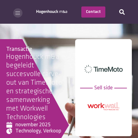
Contact
Transactie
Hogenhouck m&a
begeleidt
succesvolle carve-
out van TimeMoto
Sell side
en strategische
samenwerking
met Workwell
Technologies
november 2025
Technology
,
Verkoop