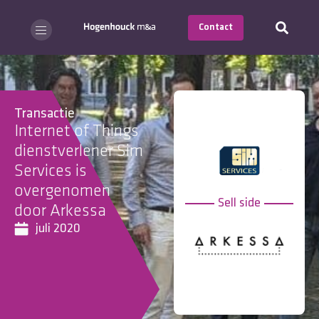
Contact
Transactie
Internet of Things
dienstverlener Sim
Services is
overgenomen
Sell side
door Arkessa
juli 2020