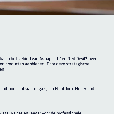
bvba op het gebied van Aguaplast™ en Red Devil® over.
en producten aanbieden. Door deze strategische
en.
vanuit hun centraal magazijn in Nootdorp, Nederland.
 Vista, NCoat en Jaeger voor de professionele