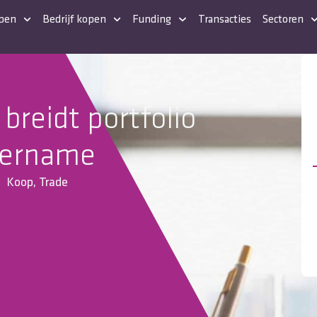
open
Bedrijf kopen
Funding
Transacties
Sectoren
 breidt portfolio
vername
Koop
,
Trade