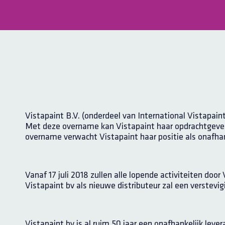
Vistapaint B.V. (onderdeel van International Vistapain
Met deze overname kan Vistapaint haar opdrachtgever
overname verwacht Vistapaint haar positie als onafhan
Vanaf 17 juli 2018 zullen alle lopende activiteiten do
Vistapaint bv als nieuwe distributeur zal een verstevi
Vistapaint bv is al ruim 50 jaar een onafhankelijk lev