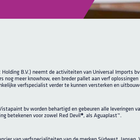
t Holding B.V.) neemt de activiteiten van Universal Imports 
s nog meer knowhow, een breder pallet aan verf oplossingen 
kelijke verfspecialist verder te kunnen versterken en uitbouw
or Vistapaint bv worden behartigd en gebeuren alle leveringen 
ging betekenen voor zowel Red Devil®, als Aguaplast™.
erancier van verfspecialiteiten van de merken Südwest, Jansen,