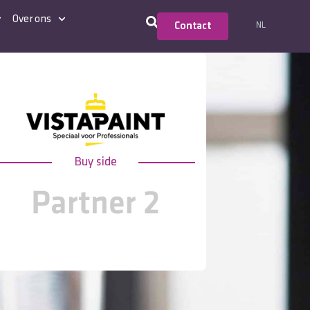
Over ons
NL
Contact
Buy side