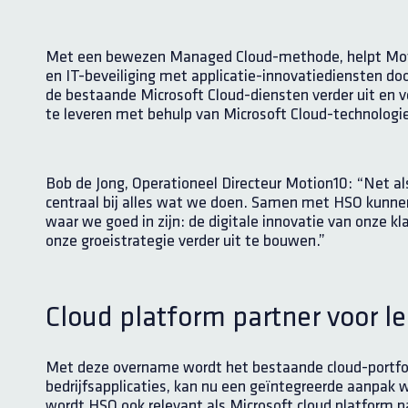
Met een bewezen Managed Cloud-methode, helpt Motion
en IT-beveiliging met applicatie-innovatiediensten d
de bestaande Microsoft Cloud-diensten verder uit en ve
te leveren met behulp van Microsoft Cloud-technologi
Bob de Jong, Operationeel Directeur Motion10:
“Net als
centraal bij alles wat we doen. Samen met HSO kunne
waar we goed in zijn: de digitale innovatie van onze 
onze groeistrategie verder uit te bouwen.”
Cloud platform partner voor l
Met deze overname wordt het bestaande cloud-portfol
bedrijfsapplicaties, kan nu een geïntegreerde aanpak
wordt HSO ook relevant als Microsoft cloud platform pa