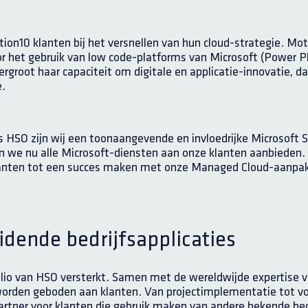
10 klanten bij het versnellen van hun cloud-strategie. Moti
oor het gebruik van low code-platforms van Microsoft (Power 
rgroot haar capaciteit om digitale en applicatie-innovatie, da
e.
 HSO zijn wij een toonaangevende en invloedrijke Microsoft 
n we nu alle Microsoft-diensten aan onze klanten aanbieden
klanten tot een succes maken met onze Managed Cloud-aanpak.
eidende bedrijfsapplicaties
io van HSO versterkt. Samen met de wereldwijde expertise 
 worden geboden aan klanten. Van projectimplementatie tot v
rtner voor klanten die gebruik maken van andere bekende bedrij