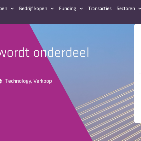
open
Bedrijf kopen
Funding
Transacties
Sectoren
wordt onderdeel
Technology
,
Verkoop