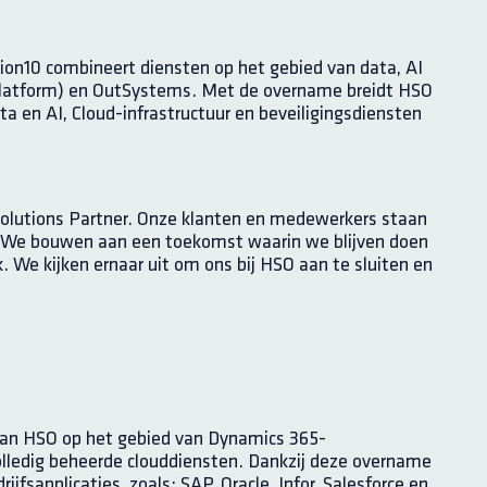
on10 combineert diensten op het gebied van data, AI
Platform) en OutSystems.
Met de overname breidt HSO
ta en AI, Cloud-infrastructuur en beveiligingsdiensten
Solutions Partner. Onze klanten en medewerkers staan
. We bouwen aan een toekomst waarin we blijven doen
 We kijken ernaar uit om ons bij HSO aan te sluiten en
van HSO op het gebied van Dynamics 365-
olledig beheerde clouddiensten. Dankzij deze overname
fsapplicaties, zoals: SAP, Oracle, Infor, Salesforce en