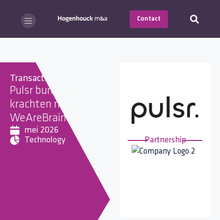
Contact
Transactie
Pulsr bundelt
krachten met
WeAreBrain
mei 2026
Technology
Partnership