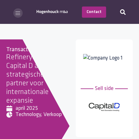
Contact
Transactie
Refinery89 kiest
Capital D als
strategische
partner voor
Sell side
internationale
expansie
april 2025
Technology
,
Verkoop