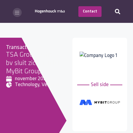
Contact
Transactie
TSA Group Delft
bv sluit zich aan bij
MyBit Group
november 2023
Technology
,
Verkoop
Sell side