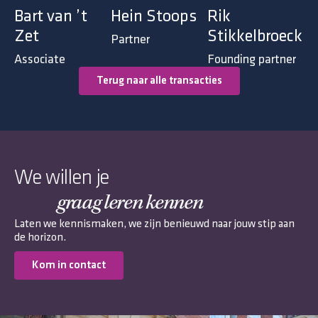
Bart van ’t
Hein Stoops
Rik
Zet
Stikkelbroeck
Partner
Associate
Founding partner
Terug naar alle transacties
We willen je
graag leren kennen
Laten we kennismaken, we zijn benieuwd naar jouw stip aan
de horizon.
Kom in contact