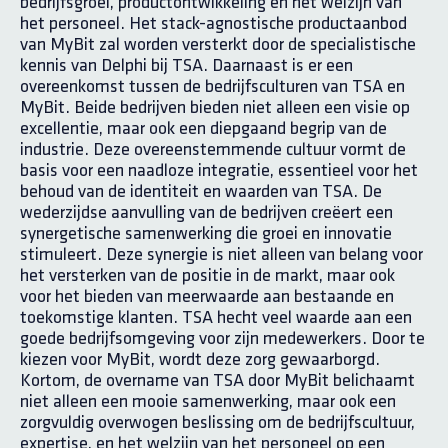
bedrijfsgroei, productontwikkeling en het welzijn van
het personeel. Het stack-agnostische productaanbod
van MyBit zal worden versterkt door de specialistische
kennis van Delphi bij TSA. Daarnaast is er een
overeenkomst tussen de bedrijfsculturen van TSA en
MyBit. Beide bedrijven bieden niet alleen een visie op
excellentie, maar ook een diepgaand begrip van de
industrie. Deze overeenstemmende cultuur vormt de
basis voor een naadloze integratie, essentieel voor het
behoud van de identiteit en waarden van TSA. De
wederzijdse aanvulling van de bedrijven creëert een
synergetische samenwerking die groei en innovatie
stimuleert. Deze synergie is niet alleen van belang voor
het versterken van de positie in de markt, maar ook
voor het bieden van meerwaarde aan bestaande en
toekomstige klanten. TSA hecht veel waarde aan een
goede bedrijfsomgeving voor zijn medewerkers. Door te
kiezen voor MyBit, wordt deze zorg gewaarborgd.
Kortom, de overname van TSA door MyBit belichaamt
niet alleen een mooie samenwerking, maar ook een
zorgvuldig overwogen beslissing om de bedrijfscultuur,
expertise, en het welzijn van het personeel op een